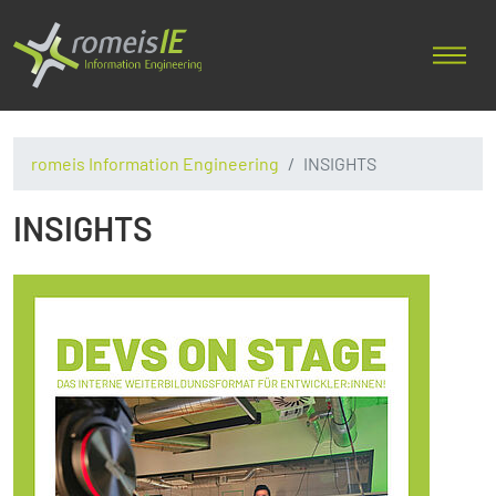
romeis Information Engineering
INSIGHTS
INSIGHTS