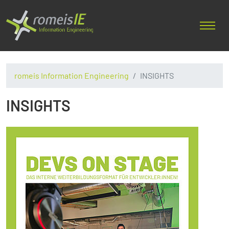
romeis Information Engineering
INSIGHTS
INSIGHTS