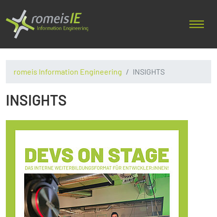
romeis Information Engineering
INSIGHTS
INSIGHTS