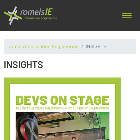
romeis Information Engineering
INSIGHTS
INSIGHTS