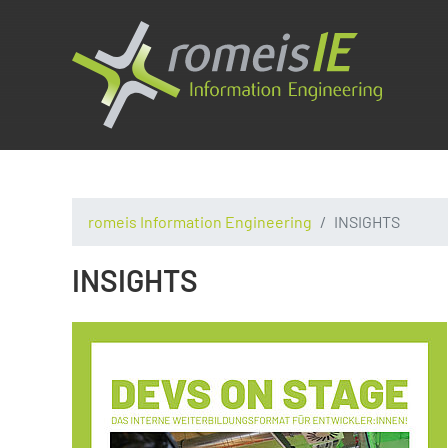
romeis Information Engineering
INSIGHTS
INSIGHTS