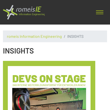
romeis Information Engineering
INSIGHTS
INSIGHTS