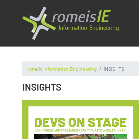
romeis Information Engineering
INSIGHTS
INSIGHTS