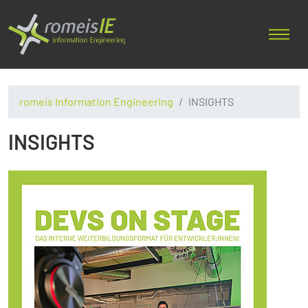
romeis Information Engineering
INSIGHTS
INSIGHTS