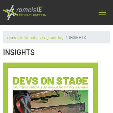
romeis Information Engineering
INSIGHTS
INSIGHTS