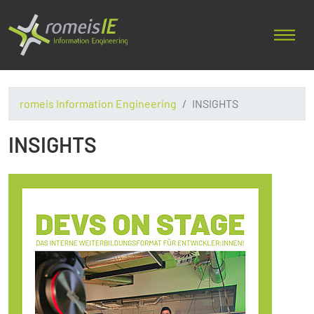
romeis Information Engineering
INSIGHTS
INSIGHTS