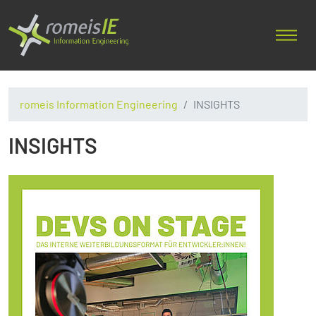
romeis Information Engineering
INSIGHTS
INSIGHTS