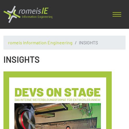
romeis Information Engineering
INSIGHTS
INSIGHTS