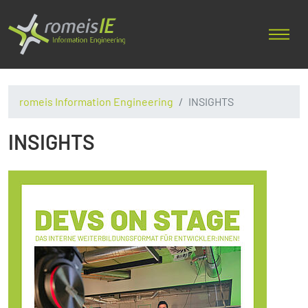
romeis Information Engineering
INSIGHTS
INSIGHTS