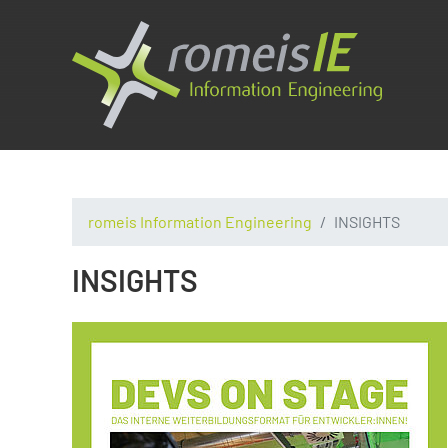
romeis Information Engineering
INSIGHTS
INSIGHTS