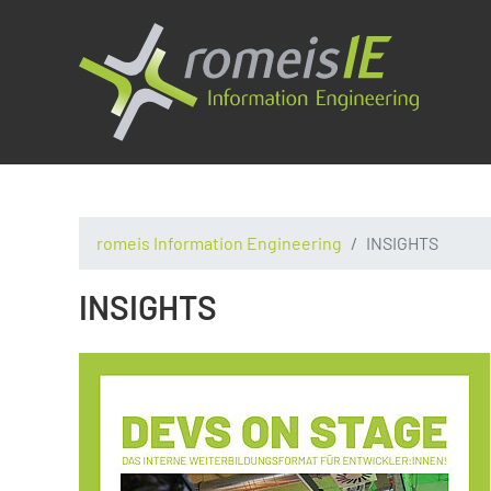
romeis Information Engineering
INSIGHTS
INSIGHTS