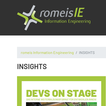
romeis Information Engineering
INSIGHTS
INSIGHTS