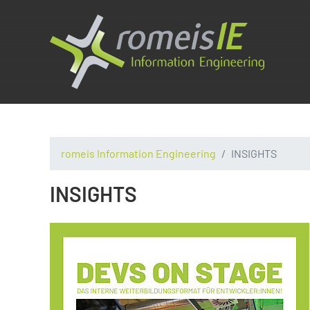
romeis Information Engineering
INSIGHTS
INSIGHTS