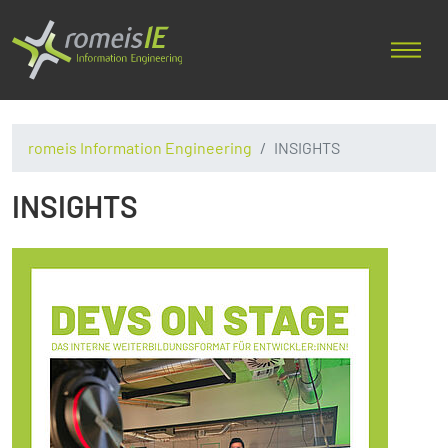
romeis Information Engineering
INSIGHTS
INSIGHTS