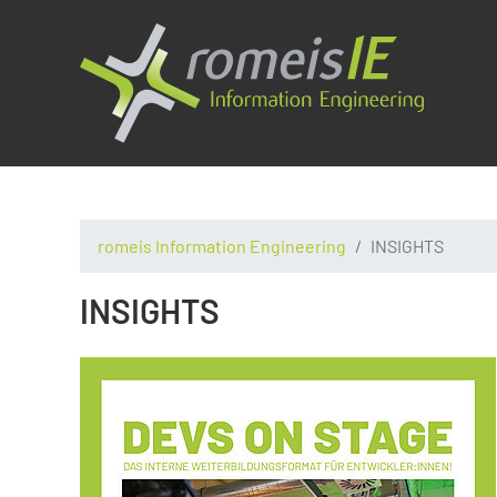
romeis Information Engineering
INSIGHTS
INSIGHTS