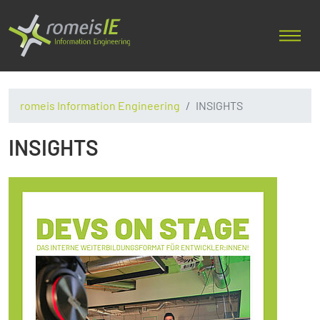
romeis Information Engineering
INSIGHTS
INSIGHTS