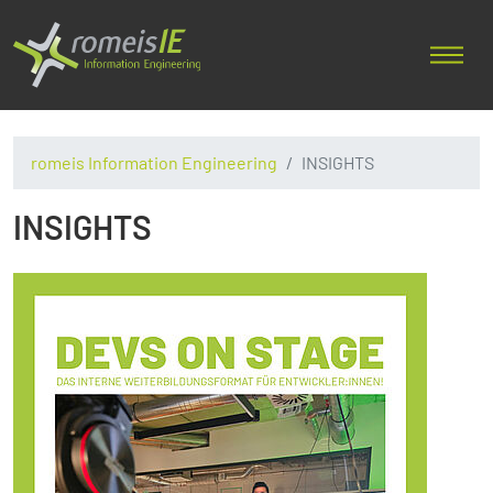
romeis Information Engineering
INSIGHTS
INSIGHTS