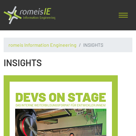
romeis Information Engineering
INSIGHTS
INSIGHTS