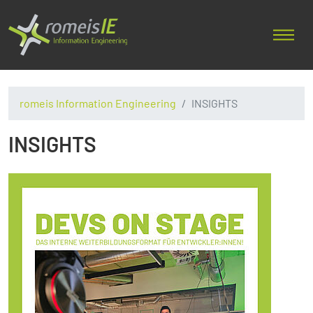
romeis Information Engineering
INSIGHTS
INSIGHTS