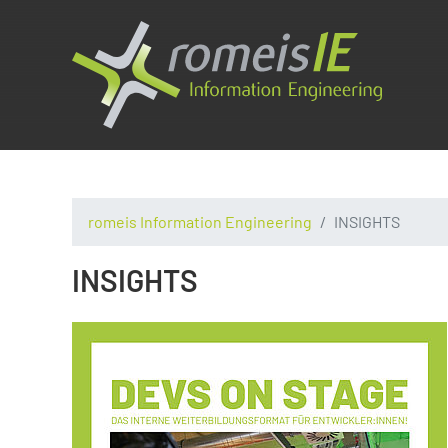
romeis Information Engineering
INSIGHTS
INSIGHTS