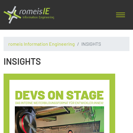
romeis Information Engineering
INSIGHTS
INSIGHTS