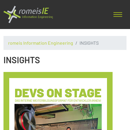
romeis Information Engineering
INSIGHTS
INSIGHTS