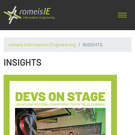
romeis Information Engineering
INSIGHTS
INSIGHTS