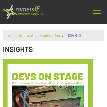
romeis Information Engineering
INSIGHTS
INSIGHTS