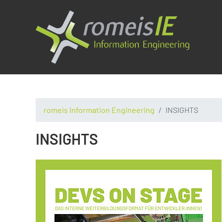
romeis Information Engineering
INSIGHTS
INSIGHTS