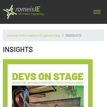
romeis Information Engineering
INSIGHTS
INSIGHTS