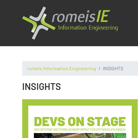
romeis Information Engineering
INSIGHTS
INSIGHTS