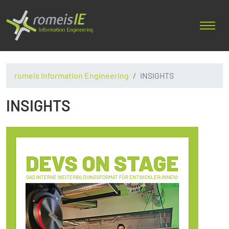
romeis Information Engineering
INSIGHTS
INSIGHTS