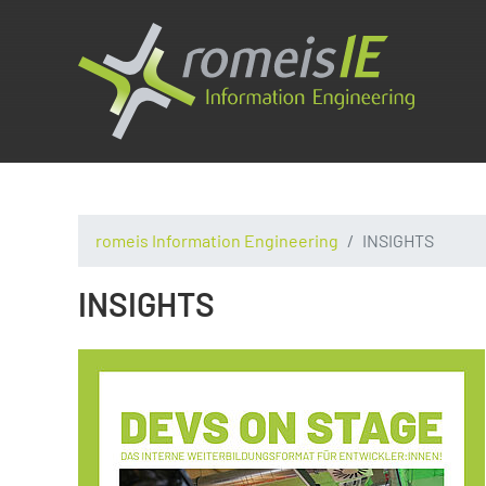
romeis Information Engineering
INSIGHTS
INSIGHTS