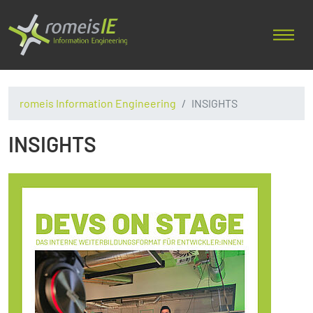
romeis Information Engineering
INSIGHTS
INSIGHTS