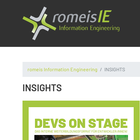
romeis Information Engineering
INSIGHTS
INSIGHTS