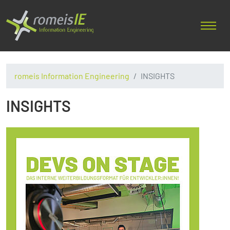
romeis Information Engineering
INSIGHTS
INSIGHTS