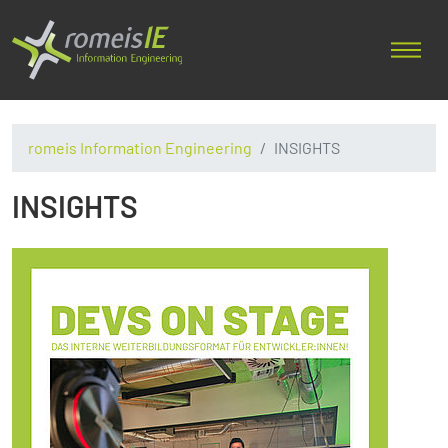
romeis Information Engineering
INSIGHTS
INSIGHTS