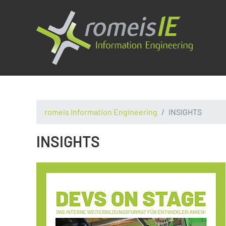
romeis Information Engineering
INSIGHTS
INSIGHTS