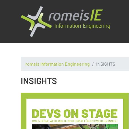
romeis Information Engineering
INSIGHTS
INSIGHTS