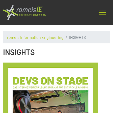
romeis Information Engineering
INSIGHTS
INSIGHTS