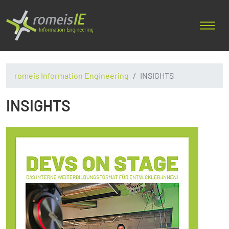
romeis Information Engineering
INSIGHTS
INSIGHTS