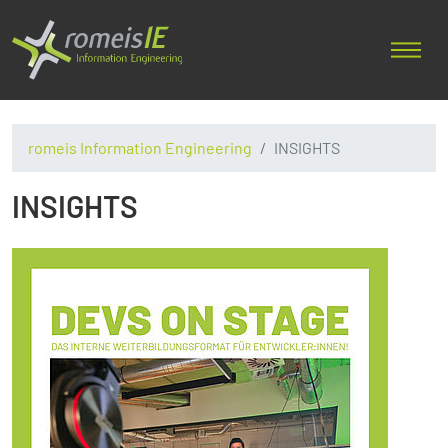
romeis Information Engineering
INSIGHTS
INSIGHTS