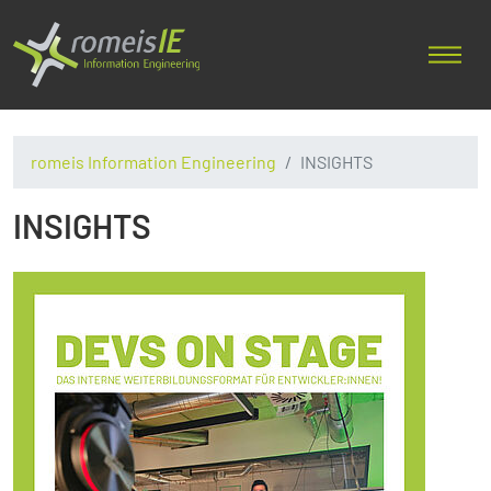
romeis Information Engineering
INSIGHTS
INSIGHTS