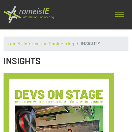
romeis Information Engineering
INSIGHTS
INSIGHTS