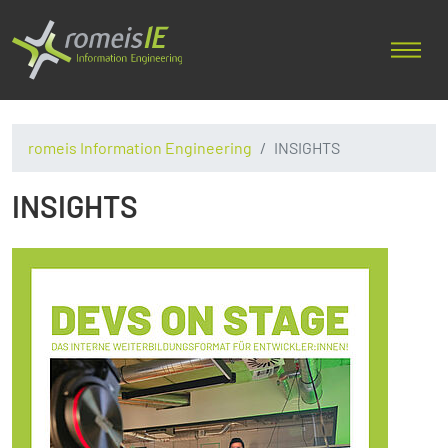
romeis Information Engineering
INSIGHTS
INSIGHTS