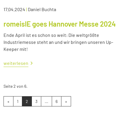
17.04.2024
|
Daniel Buchta
romeisIE goes Hannover Messe 2024
Ende April ist es schon so weit: Die weltgrößte
Industriemesse steht an und wir bringen unseren Up-
Keeper mit!
weiterlesen
Seite 2 von 6.
«
1
2
3
...
6
»