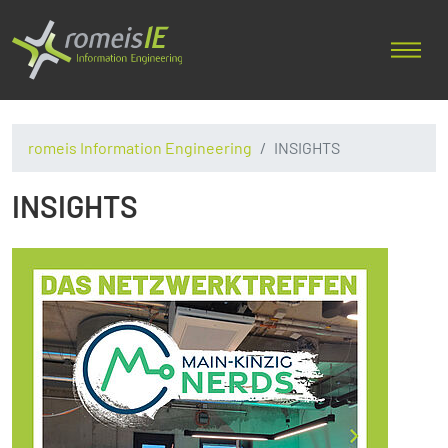
romeis Information Engineering
INSIGHTS
INSIGHTS