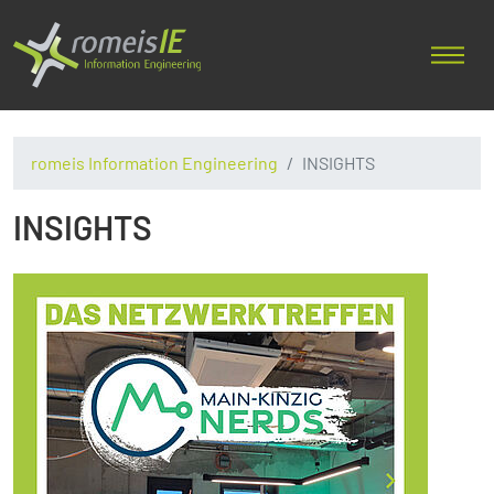
romeis Information Engineering
INSIGHTS
INSIGHTS