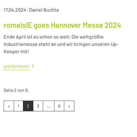
17.04.2024
|
Daniel Buchta
romeisIE goes Hannover Messe 2024
Ende April ist es schon so weit: Die weltgrößte
Industriemesse steht an und wir bringen unseren Up-
Keeper mit!
weiterlesen
Seite 2 von 6.
«
1
2
3
...
6
»