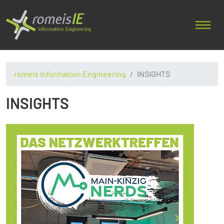
romeis Information Engineering
INSIGHTS
INSIGHTS