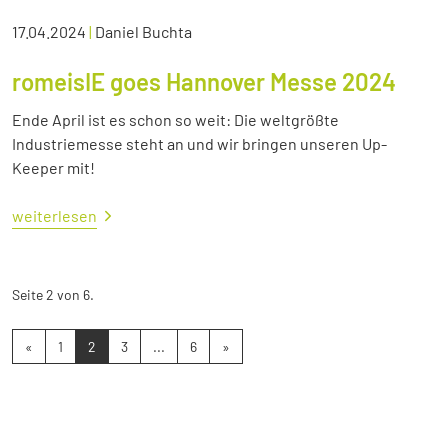
17.04.2024
|
Daniel Buchta
romeisIE goes Hannover Messe 2024
Ende April ist es schon so weit: Die weltgrößte
Industriemesse steht an und wir bringen unseren Up-
Keeper mit!
weiterlesen
Seite 2 von 6.
«
1
2
3
...
6
»