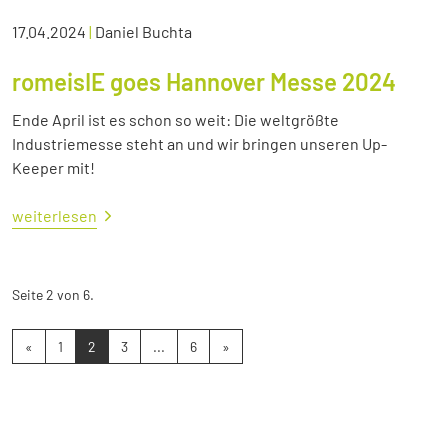
17.04.2024
|
Daniel Buchta
romeisIE goes Hannover Messe 2024
Ende April ist es schon so weit: Die weltgrößte
Industriemesse steht an und wir bringen unseren Up-
Keeper mit!
weiterlesen
Seite 2 von 6.
«
1
2
3
...
6
»