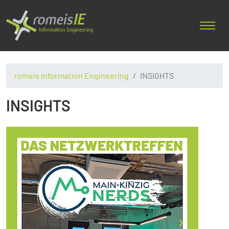
romeis Information Engineering
INSIGHTS
INSIGHTS