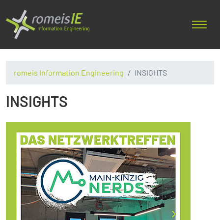
romeis Information Engineering
INSIGHTS
INSIGHTS