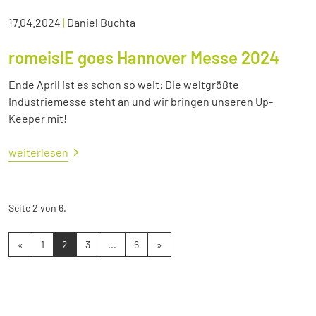
17.04.2024
|
Daniel Buchta
romeisIE goes Hannover Messe 2024
Ende April ist es schon so weit: Die weltgrößte
Industriemesse steht an und wir bringen unseren Up-
Keeper mit!
weiterlesen
Seite 2 von 6.
«
1
2
3
...
6
»